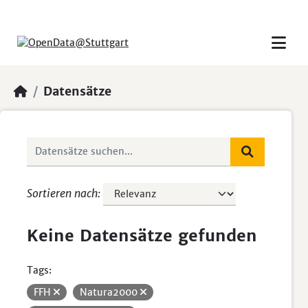
Skip to main content
Datensätze
Sortieren nach
Keine Datensätze gefunden
Tags:
FFH
Natura2000