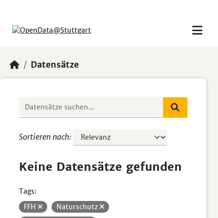
Skip to main content
Datensätze
Sortieren nach
Keine Datensätze gefunden
Tags:
FFH
Naturschutz