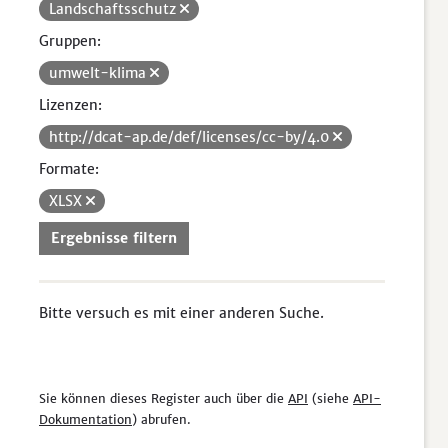
Landschaftsschutz
Gruppen:
umwelt-klima
Lizenzen:
http://dcat-ap.de/def/licenses/cc-by/4.0
Formate:
XLSX
Ergebnisse filtern
Bitte versuch es mit einer anderen Suche.
Sie können dieses Register auch über die
API
(siehe
API-
Dokumentation
) abrufen.