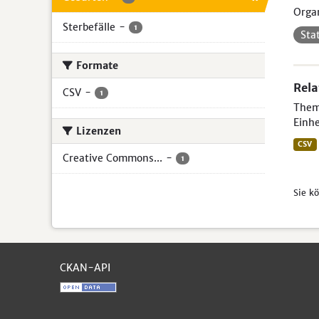
Organ
Sterbefälle
-
1
Sta
Formate
Rela
CSV
-
1
Theme
Einhe
Lizenzen
CSV
Creative Commons...
-
1
Sie k
CKAN-API