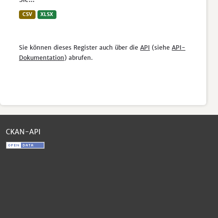
CSV
XLSX
Sie können dieses Register auch über die
API
(siehe
API-
Dokumentation
) abrufen.
CKAN-API