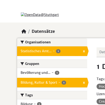
Skip to main content
Datensätze
Organisationen
Statistisches Amt...
-
x
1
Gruppen
1 
Bevölkerung und...
-
1
Tags:
Bildung, Kultur & Sport
-
x
1
Hoc
Lizen
Tags
Cre
Bildung
-
1