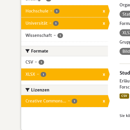
Organ
Hochschule
-
x
1
Sta
Universität
-
x
Form
1
XL
Wissenschaft
-
1
Grup
Formate
Bil
CSV
-
1
Stud
XLSX
-
x
1
Erlä
Forsc
Lizenzen
CSV
Creative Commons...
-
x
1
Sie k