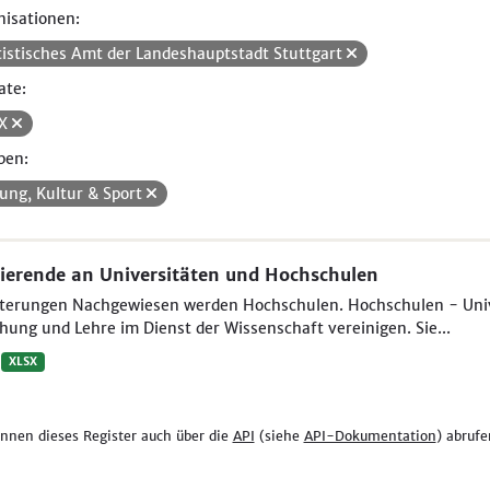
isationen:
tistisches Amt der Landeshauptstadt Stuttgart
ate:
SX
pen:
dung, Kultur & Sport
ierende an Universitäten und Hochschulen
uterungen Nachgewiesen werden Hochschulen. Hochschulen - Unive
hung und Lehre im Dienst der Wissenschaft vereinigen. Sie...
XLSX
önnen dieses Register auch über die
API
(siehe
API-Dokumentation
) abrufe