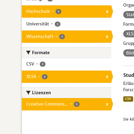
Organ
Hochschule
-
x
1
Sta
Universität
-
Form
1
XL
Wissenschaft
-
x
1
Grup
Formate
Bil
CSV
-
1
Stud
XLSX
-
x
1
Erlä
Forsc
Lizenzen
CSV
Creative Commons...
-
x
1
Sie k