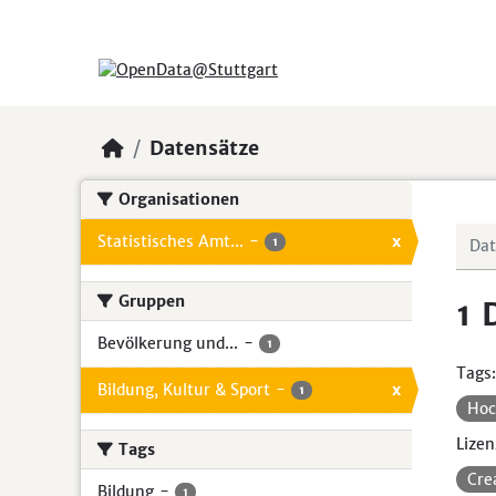
Skip to main content
Datensätze
Organisationen
Statistisches Amt...
-
x
1
Gruppen
1 
Bevölkerung und...
-
1
Tags:
Bildung, Kultur & Sport
-
x
1
Hoc
Lizen
Tags
Cre
Bildung
-
1