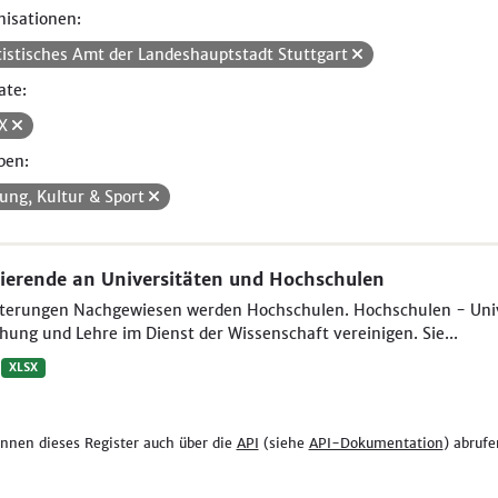
isationen:
tistisches Amt der Landeshauptstadt Stuttgart
ate:
SX
pen:
dung, Kultur & Sport
ierende an Universitäten und Hochschulen
uterungen Nachgewiesen werden Hochschulen. Hochschulen - Unive
hung und Lehre im Dienst der Wissenschaft vereinigen. Sie...
XLSX
önnen dieses Register auch über die
API
(siehe
API-Dokumentation
) abrufe