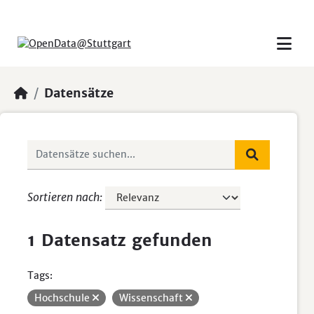
Skip to main content
Datensätze
Sortieren nach
1 Datensatz gefunden
Tags:
Hochschule
Wissenschaft