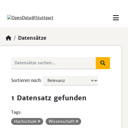
Skip to main content
Datensätze
Sortieren nach
1 Datensatz gefunden
Tags:
Hochschule
Wissenschaft