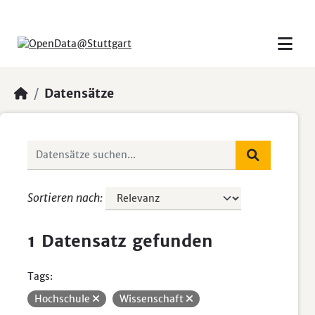
Skip to main content
Datensätze
Sortieren nach
1 Datensatz gefunden
Tags:
Hochschule
Wissenschaft