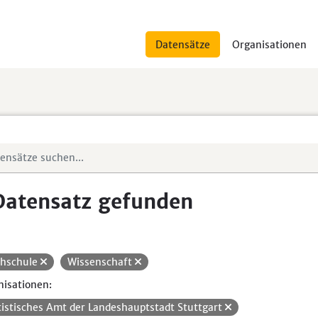
Datensätze
Organisationen
Datensatz gefunden
hschule
Wissenschaft
isationen:
tistisches Amt der Landeshauptstadt Stuttgart