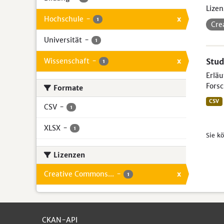
Lizen
Hochschule
-
x
1
Cre
Universität
-
1
Wissenschaft
-
x
Stud
1
Erlä
Forsc
Formate
CSV
CSV
-
1
XLSX
-
1
Sie k
Lizenzen
Creative Commons...
-
x
1
CKAN-API