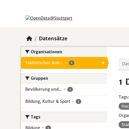
Skip to main content
Datensätze
Organisationen
Statistisches Amt...
-
x
1
Gruppen
1 
Bevölkerung und...
-
1
Tags:
Bildung, Kultur & Sport
-
1
Hoc
Organ
Tags
Sta
Bildung
-
1