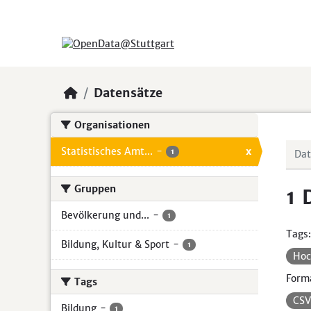
Skip to main content
Datensätze
Organisationen
Statistisches Amt...
-
x
1
Gruppen
1 
Bevölkerung und...
-
1
Tags:
Bildung, Kultur & Sport
-
1
Hoc
Form
Tags
CS
Bildung
-
1