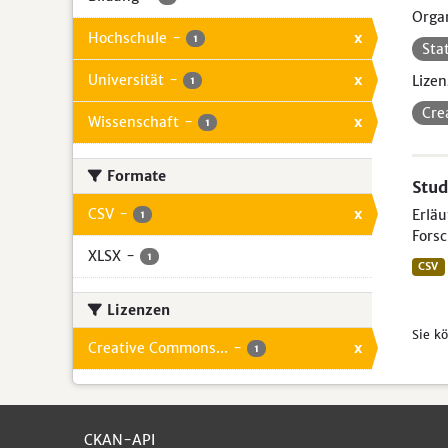
Organ
Hochschule
-
x
1
Sta
Universität
-
x
Lizen
1
Cre
Wissenschaft
-
x
1
Formate
Stud
CSV
-
x
Erlä
1
Forsc
XLSX
-
1
CSV
Lizenzen
Sie k
Creative Commons...
-
x
1
CKAN-API