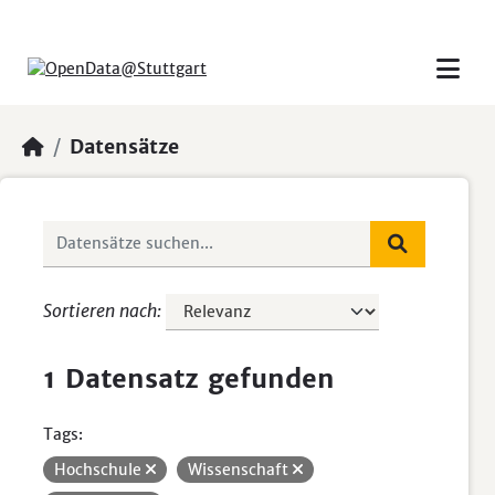
Skip to main content
Datensätze
Sortieren nach
1 Datensatz gefunden
Tags:
Hochschule
Wissenschaft