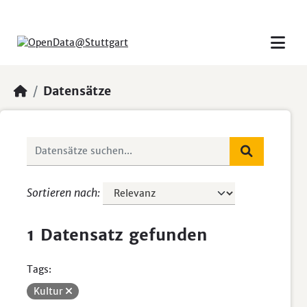
Skip to main content
Datensätze
Sortieren nach
1 Datensatz gefunden
Tags:
Kultur