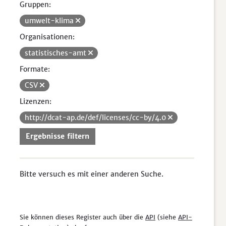
Gruppen:
umwelt-klima
Organisationen:
statistisches-amt
Formate:
CSV
Lizenzen:
http://dcat-ap.de/def/licenses/cc-by/4.0
Ergebnisse filtern
Bitte versuch es mit einer anderen Suche.
Sie können dieses Register auch über die
API
(siehe
API-