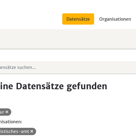
Datensätze
Organisationen
ine Datensätze gefunden
ur
isationen:
tistisches-amt