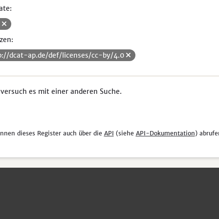
ate:
V
zen:
p://dcat-ap.de/def/licenses/cc-by/4.0
 versuch es mit einer anderen Suche.
önnen dieses Register auch über die
API
(siehe
API-Dokumentation
) abrufe