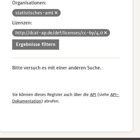
Organisationen:
statistisches-amt
Lizenzen:
http://dcat-ap.de/def/licenses/cc-by/4.0
Ergebnisse filtern
Bitte versuch es mit einer anderen Suche.
Sie können dieses Register auch über die
API
(siehe
API-
Dokumentation
) abrufen.