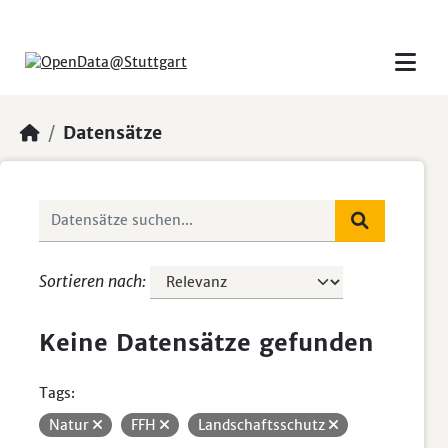
Skip to main content
Datensätze
Sortieren nach
Keine Datensätze gefunden
Tags:
Natur
FFH
Landschaftsschutz