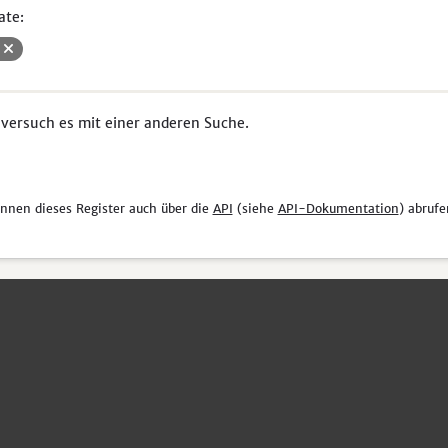
ate:
V
 versuch es mit einer anderen Suche.
önnen dieses Register auch über die
API
(siehe
API-Dokumentation
) abrufe