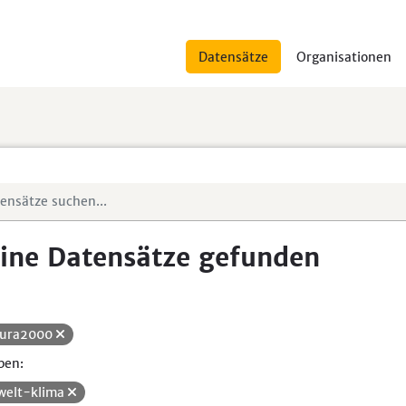
Datensätze
Organisationen
ine Datensätze gefunden
ura2000
pen:
elt-klima