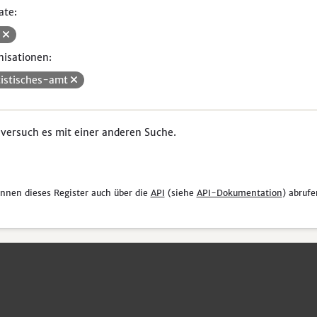
ate:
V
isationen:
tistisches-amt
 versuch es mit einer anderen Suche.
önnen dieses Register auch über die
API
(siehe
API-Dokumentation
) abrufe