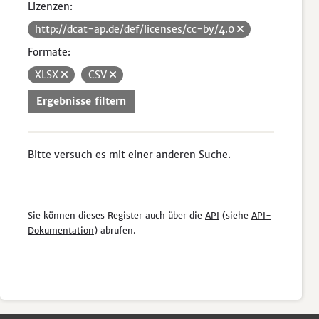
Lizenzen:
http://dcat-ap.de/def/licenses/cc-by/4.0
Formate:
XLSX
CSV
Ergebnisse filtern
Bitte versuch es mit einer anderen Suche.
Sie können dieses Register auch über die
API
(siehe
API-
Dokumentation
) abrufen.