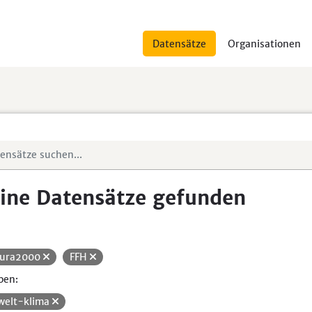
Datensätze
Organisationen
ine Datensätze gefunden
ura2000
FFH
pen:
elt-klima