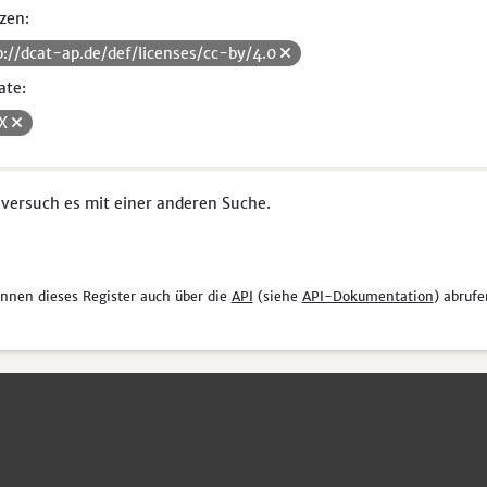
zen:
p://dcat-ap.de/def/licenses/cc-by/4.0
ate:
SX
 versuch es mit einer anderen Suche.
önnen dieses Register auch über die
API
(siehe
API-Dokumentation
) abrufe