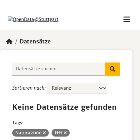
Skip to main content
Datensätze
Sortieren nach
Keine Datensätze gefunden
Tags:
Natura2000
FFH