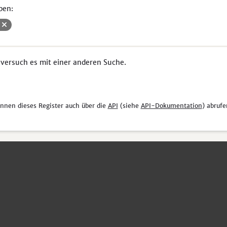
pen:
i
 versuch es mit einer anderen Suche.
önnen dieses Register auch über die
API
(siehe
API-Dokumentation
) abrufe