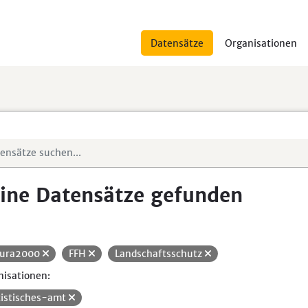
Datensätze
Organisationen
ine Datensätze gefunden
ura2000
FFH
Landschaftsschutz
isationen:
tistisches-amt