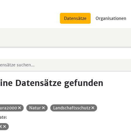
Datensätze
Organisationen
ine Datensätze gefunden
ura2000
Natur
Landschaftsschutz
ate:
SX