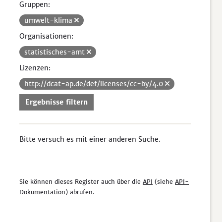
Gruppen:
umwelt-klima
Organisationen:
statistisches-amt
Lizenzen:
http://dcat-ap.de/def/licenses/cc-by/4.0
Ergebnisse filtern
Bitte versuch es mit einer anderen Suche.
Sie können dieses Register auch über die
API
(siehe
API-
Dokumentation
) abrufen.