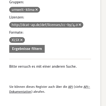
Gruppen:
umwelt-klima
Lizenzen:
http://dcat-ap.de/def/licenses/cc-by/4.0
Formate:
XLSX
Ergebnisse filtern
Bitte versuch es mit einer anderen Suche.
Sie können dieses Register auch über die
API
(siehe
API-
Dokumentation
) abrufen.