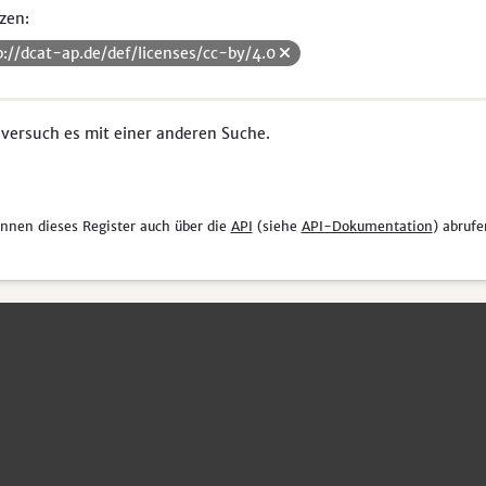
zen:
p://dcat-ap.de/def/licenses/cc-by/4.0
 versuch es mit einer anderen Suche.
önnen dieses Register auch über die
API
(siehe
API-Dokumentation
) abrufe