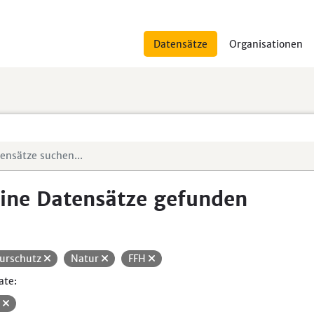
Datensätze
Organisationen
ine Datensätze gefunden
urschutz
Natur
FFH
ate:
V