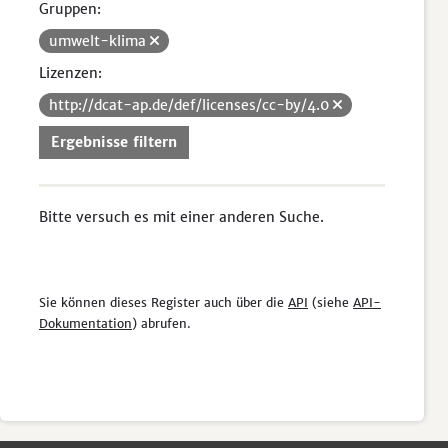
Gruppen:
umwelt-klima
Lizenzen:
http://dcat-ap.de/def/licenses/cc-by/4.0
Ergebnisse filtern
Bitte versuch es mit einer anderen Suche.
Sie können dieses Register auch über die
API
(siehe
API-
Dokumentation
) abrufen.