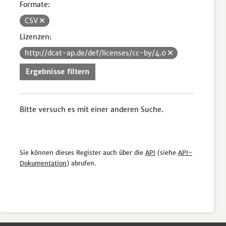
Formate:
CSV
Lizenzen:
http://dcat-ap.de/def/licenses/cc-by/4.0
Ergebnisse filtern
Bitte versuch es mit einer anderen Suche.
Sie können dieses Register auch über die
API
(siehe
API-
Dokumentation
) abrufen.