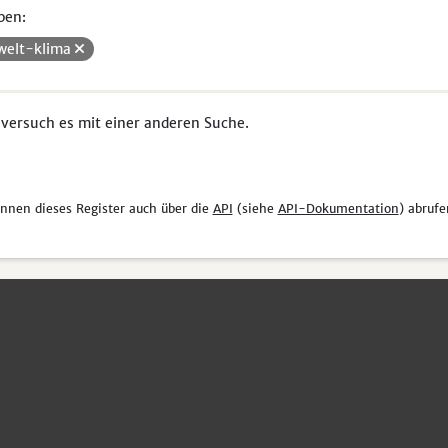
pen:
elt-klima
 versuch es mit einer anderen Suche.
önnen dieses Register auch über die
API
(siehe
API-Dokumentation
) abrufe