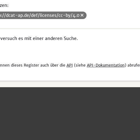
zen:
p://dcat-ap.de/def/licenses/cc-by/4.0
 versuch es mit einer anderen Suche.
önnen dieses Register auch über die
API
(siehe
API-Dokumentation
) abrufe