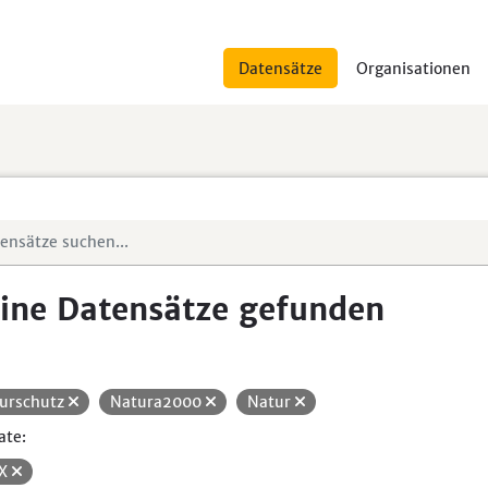
Datensätze
Organisationen
ine Datensätze gefunden
urschutz
Natura2000
Natur
ate:
SX