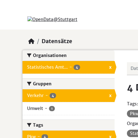
Skip to main content
Datensätze
Organisationen
Statistisches Amt...
-
x
4
Gruppen
4 
Verkehr
-
x
4
Tags:
Umwelt
-
1
Pk
Organ
Tags
Sta
Pkw
-
x
4