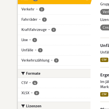
Grup
Verkehr
-
2
Ver
Fahrräder
-
Lizen
1
Cre
Kraftfahrzeuge
-
1
Lkw
-
1
Unfä
Unfälle
-
1
Unfäl
Verkehrszählung
-
CSV
1
Formate
Erge
Im jä
CSV
-
4
Mark
XLSX
-
2
CSV
Lizenzen