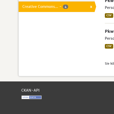
Pkw 
Creative Commons...
-
x
4
Perso
CSV
Pkw 
Perso
CSV
Sie k
CKAN-API