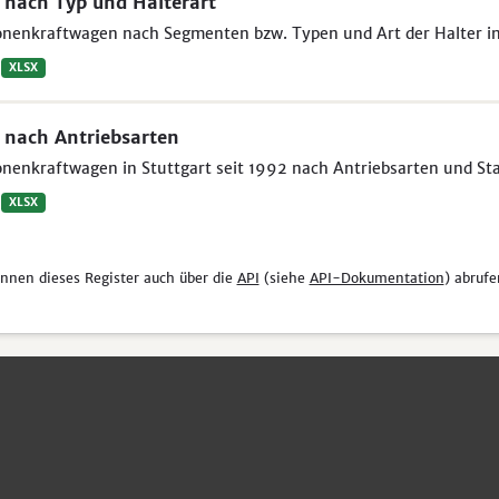
nach Typ und Halterart
nenkraftwagen nach Segmenten bzw. Typen und Art der Halter in 
XLSX
nach Antriebsarten
nenkraftwagen in Stuttgart seit 1992 nach Antriebsarten und St
XLSX
önnen dieses Register auch über die
API
(siehe
API-Dokumentation
) abrufe