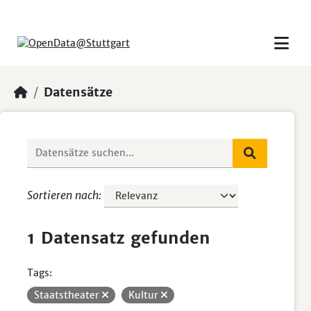
Skip to main content
Datensätze
Sortieren nach
1 Datensatz gefunden
Tags:
Staatstheater
Kultur