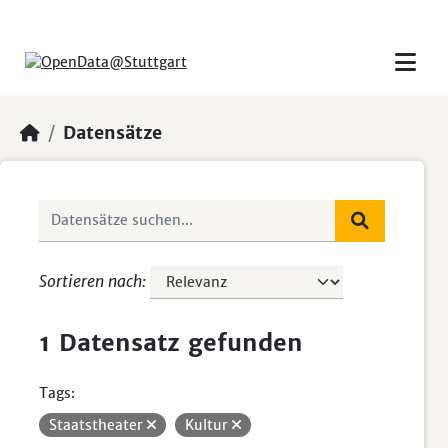
Skip to main content
Datensätze
Sortieren nach
1 Datensatz gefunden
Tags:
Staatstheater
Kultur