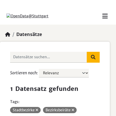
Skip to main content
Datensätze
Sortieren nach
1 Datensatz gefunden
Tags:
Stadtbezirke
Bezirksbeiräte