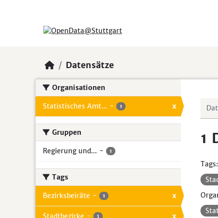
Skip to main content
Datensätze
Organisationen
Statistisches Amt...
-
x
1
Gruppen
1 
Regierung und...
-
1
Tags:
Tags
Sta
Organ
Bezirksbeiräte
-
x
1
Sta
Stadtbezirke
-
x
1