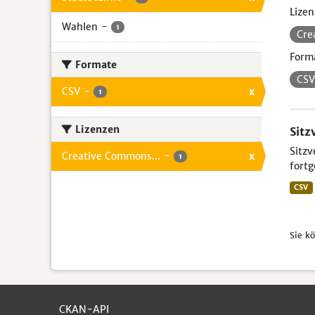
Lizen
Wahlen
-
1
Cre
Form
Formate
CS
CSV
-
x
1
Lizenzen
Sitz
Sitzv
Creative Commons...
-
x
1
fortg
CSV
Sie k
CKAN-API