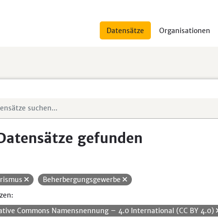
Datensätze
Organisationen
Datensätze gefunden
rismus
Beherbergungsgewerbe
zen:
ative Commons Namensnennung – 4.0 International (CC BY 4.0)