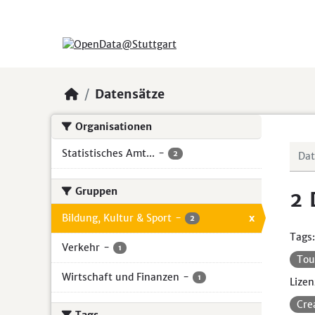
Skip to main content
Datensätze
Organisationen
Statistisches Amt...
-
2
Gruppen
2 
Bildung, Kultur & Sport
-
x
2
Tags:
Verkehr
-
1
Tou
Wirtschaft und Finanzen
-
1
Lizen
Cre