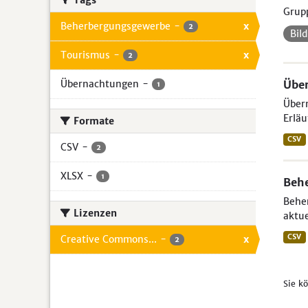
Tags
Grup
Beherbergungsgewerbe
-
x
2
Bil
Tourismus
-
x
2
Übernachtungen
-
Über
1
Übern
Erläu
Formate
CSV
CSV
-
2
XLSX
-
1
Beh
Beher
Lizenzen
aktue
CSV
Creative Commons...
-
x
2
Sie k