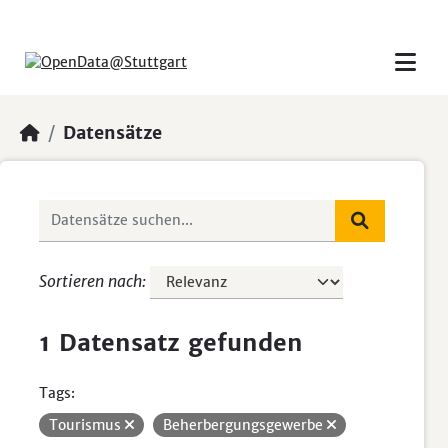
Skip to main content
Datensätze
Sortieren nach
1 Datensatz gefunden
Tags:
Tourismus
Beherbergungsgewerbe