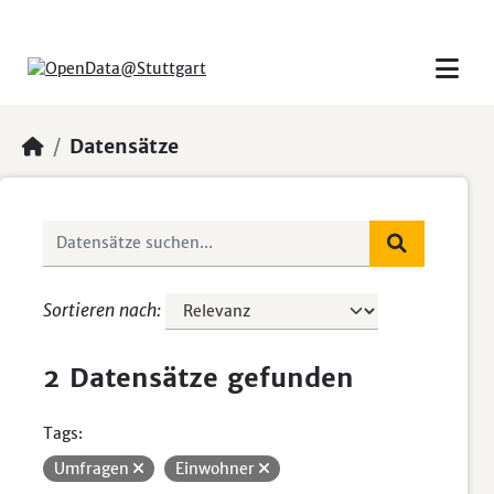
Skip to main content
Datensätze
Sortieren nach
2 Datensätze gefunden
Tags:
Umfragen
Einwohner