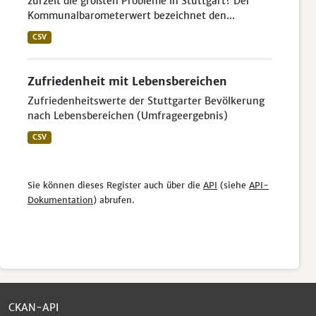
zurzeit die größten Probleme in Stuttgart? Der
Kommunalbarometerwert bezeichnet den...
CSV
Zufriedenheit mit Lebensbereichen
Zufriedenheitswerte der Stuttgarter Bevölkerung
nach Lebensbereichen (Umfrageergebnis)
CSV
Sie können dieses Register auch über die
API
(siehe
API-
Dokumentation
) abrufen.
CKAN-API