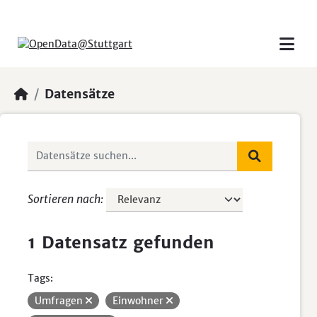
Skip to main content
Datensätze
Sortieren nach
1 Datensatz gefunden
Tags:
Umfragen
Einwohner