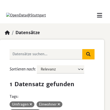
Skip to main content
Datensätze
Sortieren nach
1 Datensatz gefunden
Tags:
Umfragen
Einwohner