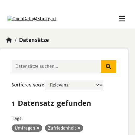
Skip to main content
Datensätze
Sortieren nach
1 Datensatz gefunden
Tags:
Umfragen
Zufriedenheit