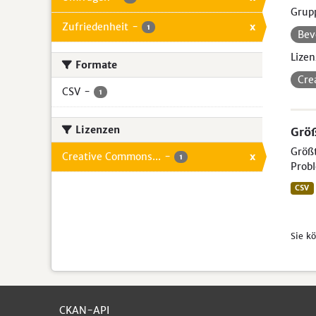
Grup
Zufriedenheit
-
x
1
Bev
Lizen
Formate
Cre
CSV
-
1
Lizenzen
Größ
Größt
Creative Commons...
-
x
1
Probl
CSV
Sie k
CKAN-API