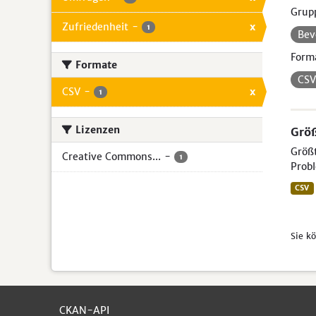
Grup
Zufriedenheit
-
x
1
Bev
Form
Formate
CS
CSV
-
x
1
Lizenzen
Größ
Größt
Creative Commons...
-
1
Probl
CSV
Sie k
CKAN-API