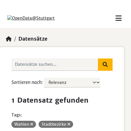
Skip to main content
Datensätze
Sortieren nach
1 Datensatz gefunden
Tags:
Wahlen
Stadtbezirke