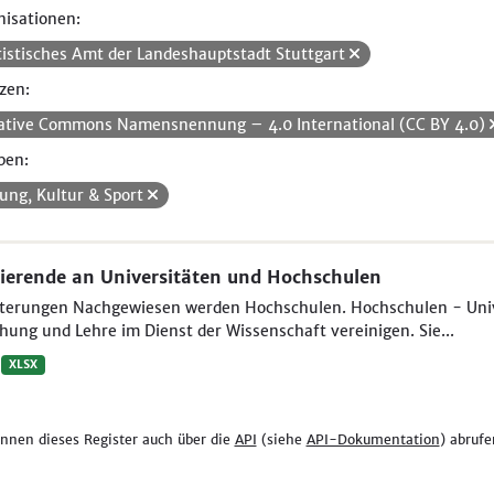
isationen:
tistisches Amt der Landeshauptstadt Stuttgart
zen:
ative Commons Namensnennung – 4.0 International (CC BY 4.0)
pen:
dung, Kultur & Sport
ierende an Universitäten und Hochschulen
uterungen Nachgewiesen werden Hochschulen. Hochschulen - Unive
hung und Lehre im Dienst der Wissenschaft vereinigen. Sie...
XLSX
önnen dieses Register auch über die
API
(siehe
API-Dokumentation
) abrufe