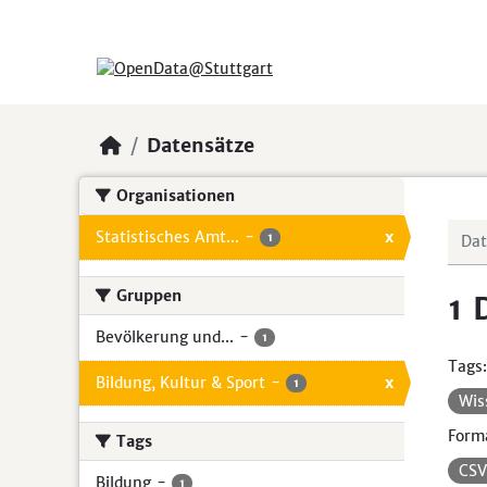
Skip to main content
Datensätze
Organisationen
Statistisches Amt...
-
x
1
Gruppen
1 
Bevölkerung und...
-
1
Tags:
Bildung, Kultur & Sport
-
x
1
Wis
Form
Tags
CS
Bildung
-
1