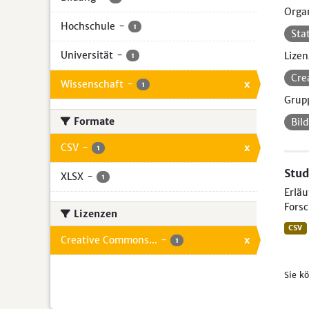
Organ
Hochschule
-
1
Sta
Universität
-
Lizen
1
Cre
Wissenschaft
-
x
1
Grup
Formate
Bil
CSV
-
x
1
Stud
XLSX
-
1
Erlä
Forsc
Lizenzen
CSV
Creative Commons...
-
x
1
Sie k