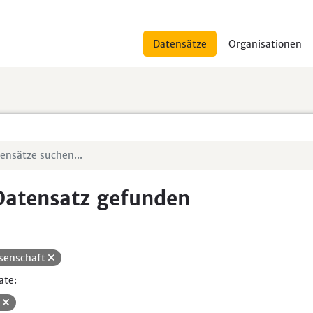
Datensätze
Organisationen
Datensatz gefunden
senschaft
ate:
V