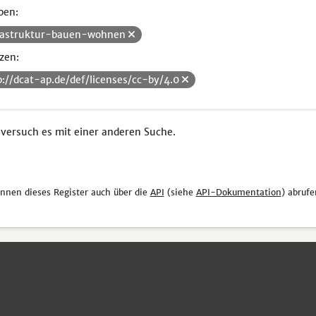
pen:
rastruktur-bauen-wohnen
zen:
p://dcat-ap.de/def/licenses/cc-by/4.0
 versuch es mit einer anderen Suche.
önnen dieses Register auch über die
API
(siehe
API-Dokumentation
) abrufe