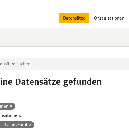
Datensätze
Organisationen
ine Datensätze gefunden
hnen
isationen:
tistisches-amt