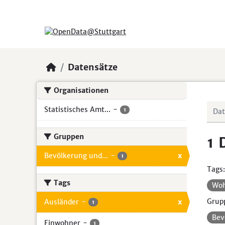
Skip to main content
Datensätze
Organisationen
Statistisches Amt...
-
1
Gruppen
1 
Bevölkerung und...
-
x
1
Tags:
Tags
Wo
Grup
Ausländer
-
x
1
Bev
Einwohner
-
1