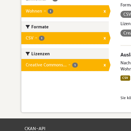
Form
Wohnen
-
x
1
CS
Lizen
Formate
Cre
CSV
-
x
1
Lizenzen
Aus
Nachg
Creative Commons...
-
x
1
Wohn
CSV
Sie k
CKAN-API