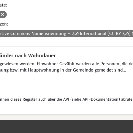
ate:
V
zen:
ative Commons Namensnennung – 4.0 International (CC BY 4.0)
länder nach Wohndauer
ewiesen werden: Einwohner Gezählt werden alle Personen, die der 
ung bzw. mit Hauptwohnung in der Gemeinde gemeldet sind...
önnen dieses Register auch über die
API
(siehe
API-Dokumentation
) abrufe