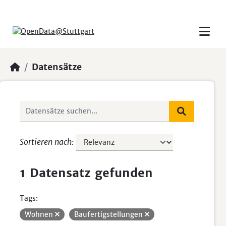
Skip to main content
Datensätze
Sortieren nach
1 Datensatz gefunden
Tags:
Wohnen
Baufertigstellungen