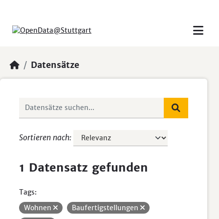
Skip to main content
Datensätze
Sortieren nach
1 Datensatz gefunden
Tags:
Wohnen
Baufertigstellungen