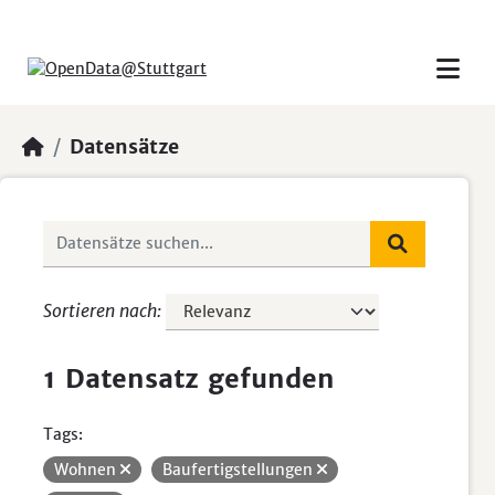
Skip to main content
Datensätze
Sortieren nach
1 Datensatz gefunden
Tags:
Wohnen
Baufertigstellungen